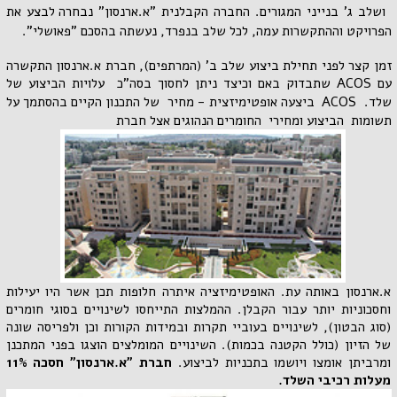
ושלב ג' בנייני המגורים. החברה הקבלנית
"א.ארנסון"
נבחרה לבצע את
הפרויקט וההתקשרות עמה, לכל שלב בנפרד, נעשתה בהסכם "פאושלי".
זמן קצר לפני תחילת ביצוע שלב ב' (המרתפים), חברת א.ארנסון התקשרה
עם ACOS שתבדוק באם וכיצד ניתן לחסוך בסה"כ עלויות הביצוע של
שלד. ACOS ביצעה אופטימיזצית - מחיר של
התכנון הקיים
בהסתמך על
תשומות הביצוע ומחירי החומרים הנהוגים אצל חברת
א.ארנסון באותה עת. האופטימיזציה איתרה חלופות תכן אשר היו יעילות
וחסכוניות יותר עבור הקבלן. ההמלצות התייחסו לשינויים בסוגי חומרים
(סוג הבטון), לשינויים בעוביי תקרות ובמידות הקורות וכן ולפריסה שונה
של הזיון (כולל הקטנה בכמות). השינויים המומלצים הוצגו בפני המתכנן
ומרביתן אומצו ויושמו בתכניות לביצוע.
חברת "א.ארנסון" חסכה 11%
מעלות רכיבי השלד.