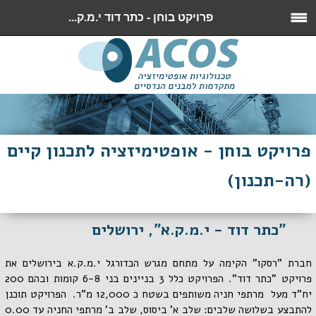
פרויקט בוחן - כתר דוד י.מ.ק...
פרויקט בוחן - אופטימיזציה לתכנון קיים
(רה-תכנון)
"כתר דוד - י.מ.ק.א", ירושלים
חברת "רסקו" הקימה על מתחם מגרש הכדורגל י.מ.ק.א בירושלים את
פרויקט "כתר דוד". הפרויקט כלל 3 בניינים בני 6-8 קומות ובהם 200
יח"ד מעל מרתפי חניה משותפים בשטח כ 12,000 מ"ר. הפרויקט תוכנן
להתבצע בשלושה שלבים: שלב א' ביסוס, שלב ב' מרתפי החניה עד 0.00