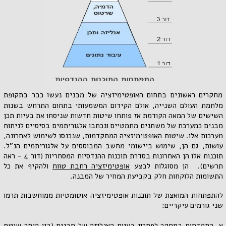
מחקרים
ראשונים בתחום האופטימיזציה של מבנים נעשו כבר בתקופת
מלחמת העולם השנייה, אולם הקידום המשמעותי בתחום התרחש בשנות
השישים
של המאה הקודמת אז פותחו שיטות חדשות שניסחו את בעיות תכן
מבנים כמערכת של משתנים מתמטיים ונכתבו אלגוריתמים בסיסיים לניתוח
מערכות אלו. שיטות האופטימיזציה
המתקדמות, שנכנסו לשימוש לאחרונה,
עושות, גם הן, שימוש ביישומי מחשב המבוססים על אלגוריתמים הנ"ל.
תוכנות אלו הן האחרונות בסדרת תוכנות ההנדסיות המסחריות (דור 4 - ראה
תרשים). הן מסוגלות לבצע
אופטימיזציה רחבת טווח
ולהקיף את כל
התשומות הלוקחות חלק בקביעת המחיר של המבנה.
להתפתחות המואצת של תוכנות אופטימיזציה אוטומטיות ממוחשבות תרמו
שני גורמים עיקריים:
א. התקדמות במחקר לפתרון בעיות האנליזה של מבנים (בין היתר שיטת