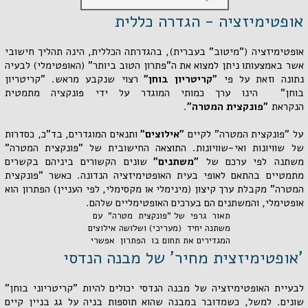
אופטימיזציה - הגדרה כללית
אופטימיזציה
("מיטוב" בעברית), בהגדרתה הכללית, הינה תהליך חישובי
אשר באמצעותו ניתן למצוא את ה"פתרון הטוב ביותר" (האופטימלי) לבעיה
נתונה וזאת על פי
"קריטריון בוחן"
רצוי שנקבע מראש. "קריטריון
בוחן" הינו ערך כמותי המוגדר על ידי פונקציה מתמטית
הנקראת
"פונקצית המטרה"
.
על "פונקצית המטרה" לקיים
"אילוצים"
ותנאים המוגדרים, בד"כ, כסדרות
של שוויונות ואי-שוויונות. התוצאה החישובית של "פונקצית המטרה"
משתנה לפי ערכם של
"משתנים"
שונים הקשורים ביניהם בקשרים
מתמטיים בהתאם לאופי בעית האופטימיזציה הנדונה.
כאשר "פונקצית
המטרה" מקבלת ערך קיצון (מינימלי או מקסימלי, לפי העניין) הפתרון הוא
אופטימלי, והמשתנים הם בערכים האופטימליים שלהם.
תאור גרפי של "פונקצית מטרה" עם
משתנה יחיד (מעריכי) ושלושה אילוצים
המגדירים את תחום בו הפתרון אפשרי
'אופטימיזצית מחיר' של מבנה הנדסי
לבעיית האופטימיזציה של מבנה הנדסי יכולים להיות "קריטריוני בוחן"
שונים. למשל, כשמדובר במבנה שהוא
תוספות בניה על גג בניין קיים