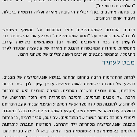
"האלמנטים הסופיים").
ב. פיתוח מחשבים בעלי יכולית חישובית מהירה ועליה דרמטית ביכולות
העבוד ואחסון הנתונים.
מרבית התוכנות לאופטימיזצית-מחיר מבוססות על ממשקי משתמש
להזנת/הצגת נתונים ועל "מנוע אופטימיזציה" המבצע את החישובים. כדי
להקטין את נפח החישובים (שהוא רב) משתמשים בשיטות קירוב
מתמטיות מיוחדות המאפשרות התכנסות מהירה של פונקצית המטרה לערך
מינימלי, ובהמשך נקבעים הערכים האופטימליים של משתני התכן.
מבט לעתיד
למרות ההתקדמות הרבה בתחום המחקר בנושא אופטימיזציה של מבנים,
ההיצע של תוכנות יישומיות לאופטימיזציה עדיין קטן. לכך שתי סיבות
עיקריות, אחת טכנית והשניה מסחרית. הסיבה הטכנית היא המורכבות
הרבה של מבנים הנדסיים, והסיבה המסחרית היא חוסר הדרישה, עד
לאחרונה, לתוכנות מסוג זה מצד אנשי המקצוע הבענף הבניה עקב היכרותם
המועטה עם נושא האופטימיזציה (מקצע האופטימיזציה אינו נכלל במסגרת
לימודי הסמכה לתואר ראשון של מהנדסים). עם זאת, סביר להניח, כי פיתוח
תוכנות אופטימיזציה מסחריות ילך ויתרחב. המודעות הגוברת ליתרונות
הגלומים באופטימיזציה אוטומטית מצד יזמים יביא לדרישה גוברת לתכן