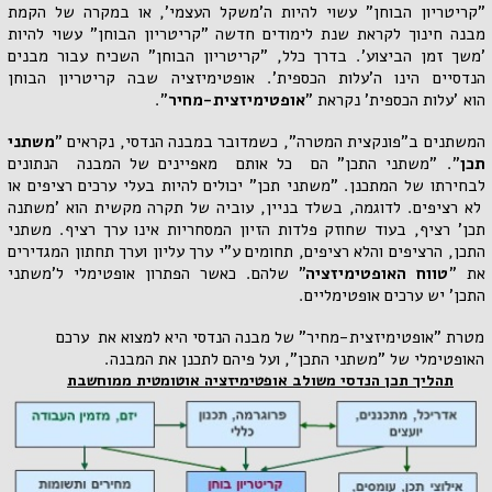
"קריטריון הבוחן" עשוי להיות ה
'משקל העצמי', או במקרה של
הקמת
מבנה חינוך לקראת שנת לימודים חדשה
"קריטריון הבוחן" עשוי להיות
'משך זמן הביצוע'. בדרך כלל, "קריטריון הבוחן" השכיח עבור מבנים
הנדסיים הינו ה'עלות הכספית'. אופטימיזציה שבה קריטריון הבוחן
הוא
'עלות הכספית' נקראת
"
אופטימיזצית-מחיר
".
המשתנים ב"פונקצית המטרה", כשמדובר במבנה הנדסי, נקראים "
משתני
תכן
". "משתני התכן" הם כל אותם מאפיינים של המבנה הנתונים
לבחירתו של המתכנן. "משתני תכן" יכולים להיות בעלי ערכים רציפים או
לא רציפים. לדוגמה, בשלד בניין, עוביה של תקרה מקשית הוא 'משתנה
תכן' רציף, בעוד שחוזק פלדות הזיון המסחריות אינו ערך רציף. משתני
התכן, הרציפים והלא רציפים, תחומים ע"י ערך עליון וערך תחתון המגדירים
את "
טווח האופטימיזציה
" שלהם. כאשר הפתרון אופטימלי ל'משתני
התכן' יש ערכים אופטימליים.
מטרת "אופטימיזצית-מחיר" של מבנה הנדסי היא למצוא את ערכם
האופטימלי של "משתני התכן", ועל פיהם לתכנן את המבנה.
תהליך תכן הנדסי משולב אופטימיזציה אוטומטית ממוחשבת